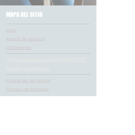
MAPA DEL SITIO
Inicio
Acerca de nosotros
Contactenos
¿Porqué estudiar en SALAZAR BONDY?
Turnos y modalidades
Programas de Estudio
Proceso de Admisión
Libro de Reclamos
Visión, Misión, Principios y Valores
Autoridades
Convenios